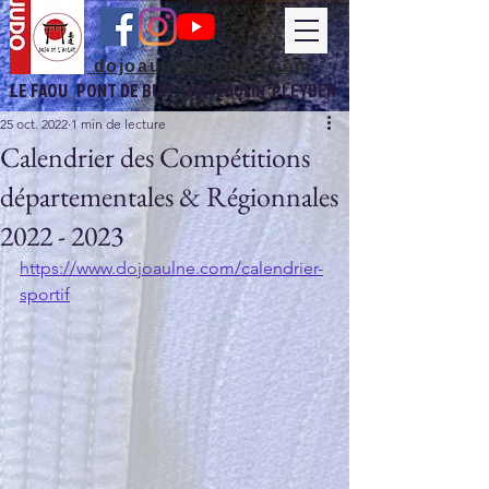
dojoaulne@gmail.com
LE FAOU
PONT DE BUIS
PLEYBEN
CHÂTEAULIN
25 oct. 2022
1 min de lecture
Calendrier des Compétitions
départementales & Régionnales
2022 - 2023
https://www.dojoaulne.com/calendrier-
sportif