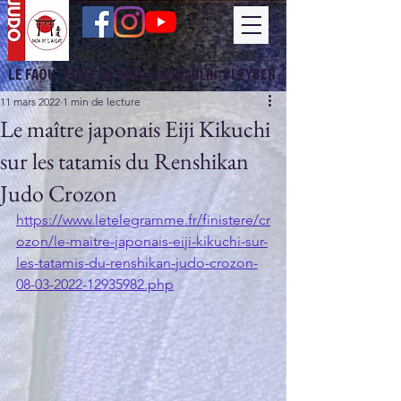
dojoaulne@gmail.com
LE FAOU
PONT DE BUIS
PLEYBEN
CHÂTEAULIN
11 mars 2022
1 min de lecture
Le maître japonais Eiji Kikuchi
sur les tatamis du Renshikan
Judo Crozon
https://www.letelegramme.fr/finistere/cr
ozon/le-maitre-japonais-eiji-kikuchi-sur-
les-tatamis-du-renshikan-judo-crozon-
08-03-2022-12935982.php